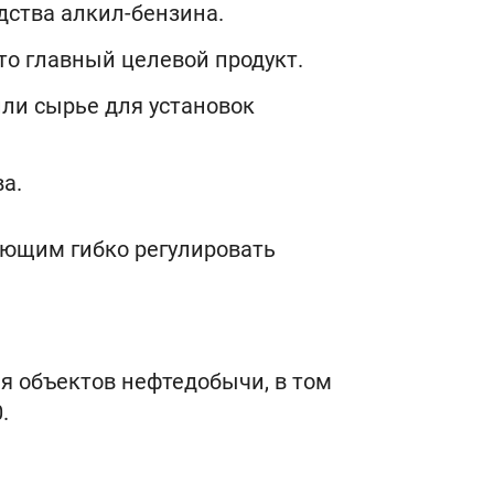
дства алкил-бензина.
о главный целевой продукт.
или сырье для установок
а.
яющим гибко регулировать
я объектов нефтедобычи, в том
.