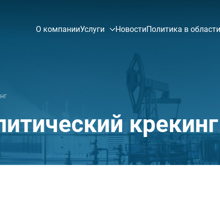
О компании
Услуги
Новости
Политика в области
нг
литический крекинг